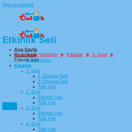
Skip to content
Etkinlik Seti
Ana Sayfa
Mavi Önlük Yayınları
Kitaplar
3. Sınıf
Kurumsal
Etkinlik Seti
Hakkımızda
Kitaplar
1. Sınıf
1. Dönem Seti
2. Dönem Seti
Tatil Seti
2. Sınıf
Etkinlik Seti
Tatil Seti
1. Sınıf
2. Sınıf
3. Sınıf
Bayiler
3. Sınıf
Etkinlik Seti
Tatil Seti
4. Sınıf
Tatil Seti