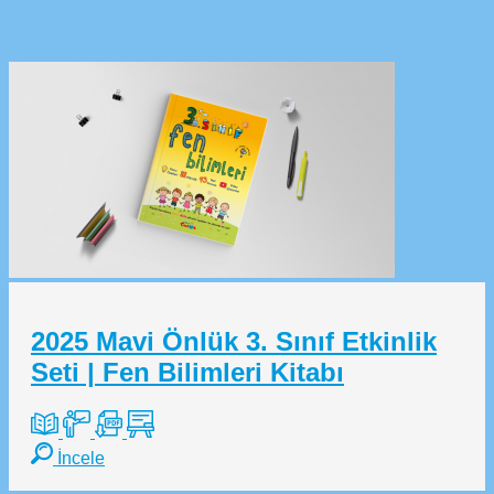
2025 Mavi Önlük 3. Sınıf Etkinlik
Seti | Fen Bilimleri Kitabı
İncele