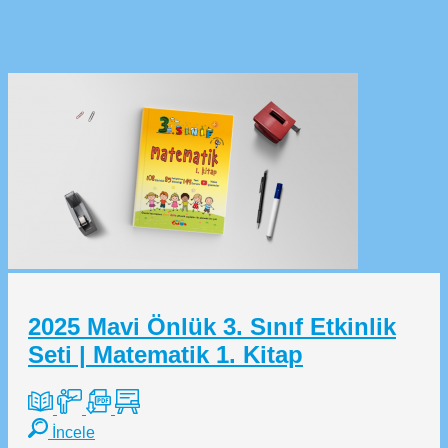
2025 Mavi Önlük 3. Sınıf Etkinlik
Seti | Matematik 1. Kitap
İncele