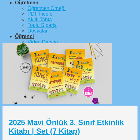
Öğretmen
Öğretmen Örneği
PDF İncele
Akıllı Tahta
Toplu Sipariş
Dosyalar
Öğrenci
Video Dersler
Online Deneme
Dijital Etkinlikler
Bayi
Bayiler
Bayilik Başvurusu
Bayi Satış Kanalı
İletişim
2025 Mavi Önlük 3. Sınıf Etkinlik
Kitabı | Set (7 Kitap)