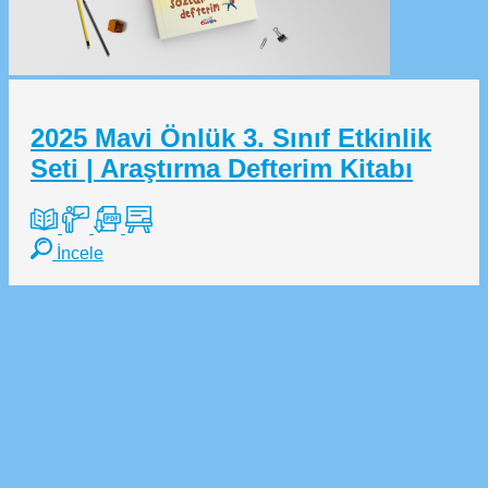
2025 Mavi Önlük 3. Sınıf Etkinlik
Seti | Araştırma Defterim Kitabı
İncele