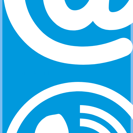
info@mavionlukyayinlari.com