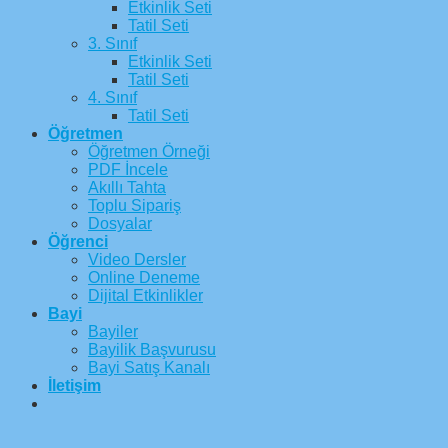
Etkinlik Seti
Tatil Seti
3. Sınıf
Etkinlik Seti
Tatil Seti
4. Sınıf
Tatil Seti
Öğretmen
Öğretmen Örneği
PDF İncele
Akıllı Tahta
Toplu Sipariş
Dosyalar
Öğrenci
Video Dersler
Online Deneme
Dijital Etkinlikler
Bayi
Bayiler
Bayilik Başvurusu
Bayi Satış Kanalı
İletişim