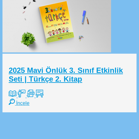
2025 Mavi Önlük 3. Sınıf Etkinlik
Seti | Türkçe 2. Kitap
İncele