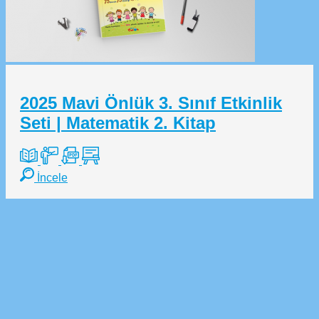
2025 Mavi Önlük 3. Sınıf Etkinlik
Seti | Matematik 2. Kitap
İncele