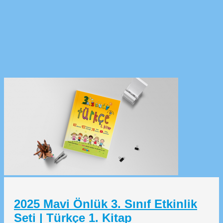
2025 Mavi Önlük 3. Sınıf Etkinlik
Seti | Türkçe 1. Kitap