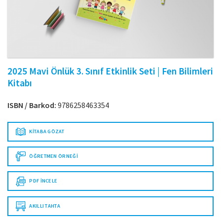
2025 Mavi Önlük 3. Sınıf Etkinlik Seti | Fen Bilimleri
Kitabı
ISBN / Barkod:
9786258463354
KITABA GÖZAT
ÖĞRETMEN ÖRNEĞI
PDF İNCELE
AKILLI TAHTA