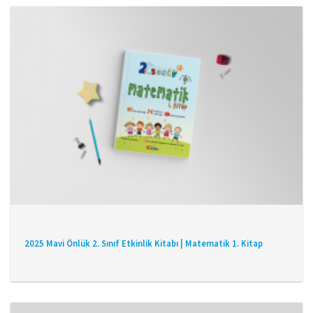
2025 Mavi Önlük 2. Sınıf Etkinlik Kitabı | Matematik 1. Kitap