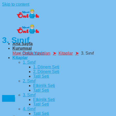
Skip to content
3. Sınıf
Ana Sayfa
Kurumsal
Hakkımızda
Mavi Önlük Yayınları
Kitaplar
3. Sınıf
Kitaplar
1. Sınıf
1. Dönem Seti
2. Dönem Seti
Tatil Seti
2. Sınıf
Etkinlik Seti
Tatil Seti
3. Sınıf
1. Sınıf
2. Sınıf
3. Sınıf
Etkinlik Seti
Bayiler
Tatil Seti
4. Sınıf
Tatil Seti