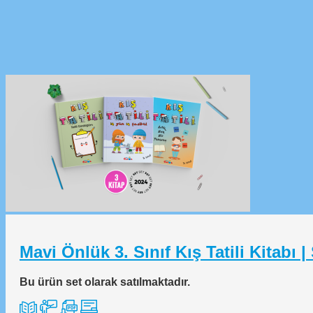
Mavi Önlük 3. Sınıf Kış Tatili Kitabı |
Bu ürün set olarak satılmaktadır.