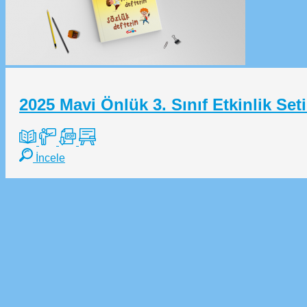
2025 Mavi Önlük 3. Sınıf Etkinlik Seti
İncele