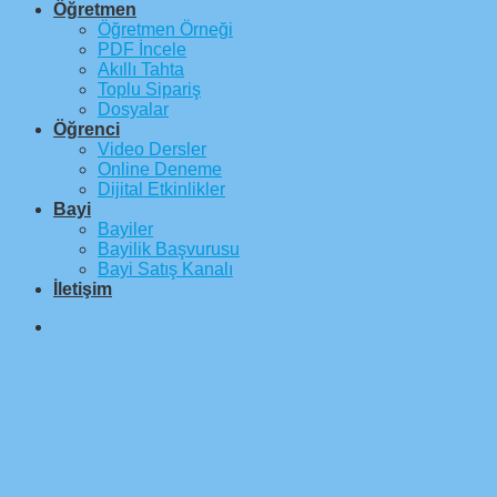
Öğretmen
Öğretmen Örneği
PDF İncele
Akıllı Tahta
Toplu Sipariş
Dosyalar
Öğrenci
Video Dersler
Online Deneme
Dijital Etkinlikler
Bayi
Bayiler
Bayilik Başvurusu
Bayi Satış Kanalı
İletişim