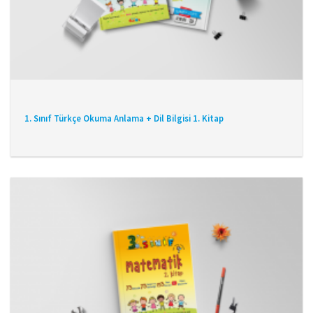
1. Sınıf Türkçe Okuma Anlama + Dil Bilgisi 1. Kitap