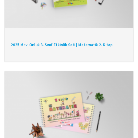
2025 Mavi Önlük 3. Sınıf Etkinlik Seti | Matematik 2. Kitap