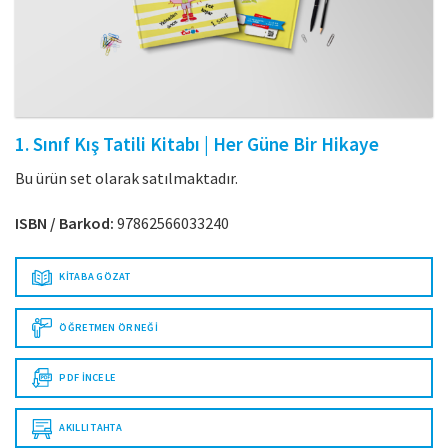
1. Sınıf Kış Tatili Kitabı | Her Güne Bir Hikaye
Bu ürün set olarak satılmaktadır.
ISBN / Barkod:
97862566033240
KITABA GÖZAT
ÖĞRETMEN ÖRNEĞI
PDF İNCELE
AKILLI TAHTA